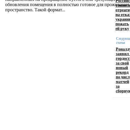
Россий
обновления помещения в полностью готовое для проживания
теннис
отреаг
пространство. Такой формат...
на отка
украин
пожать
Производство полиэтиленовых пакетов с
ей руку
логотипом: эффективный инструмент бренда
Следующ
статья
17.06.2026
Роналд
заявил 
гордост
за свой
Девушка в бокале: легендарный номер бурлеска
новый
искусство эффектного представления
рекорд
по числ
11.06.2026
матчей
за
сборну