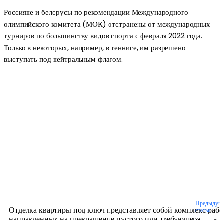
Россияне и белорусы по рекомендации Международного
олимпийского комитета (МОК) отстранены от международных
турниров по большинству видов спорта с февраля 2022 года.
Только в некоторых, например, в теннисе, им разрешено
выступать под нейтральным флагом.
Новое на сайте
Интерьер
Отделка квартиры под ключ: современный подх
созданию комфортного пространства
12.07.2026
Предыду
Отделка квартиры под ключ представляет собой комплекс раб
статья
направленных на превращение пустого или требующего