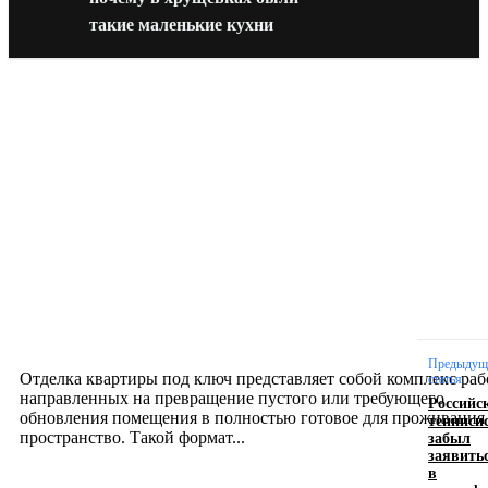
такие маленькие кухни
Новое на сайте
Интерьер
Отделка квартиры под ключ: современный подх
созданию комфортного пространства
12.07.2026
Предыдущ
Отделка квартиры под ключ представляет собой комплекс раб
статья
направленных на превращение пустого или требующего
Российс
обновления помещения в полностью готовое для проживания
тенниси
забыл
пространство. Такой формат...
заявить
в