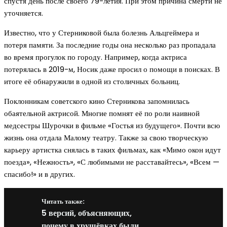
спустя день после своего 79-летия. При этом причина смерти не
уточняется.
Известно, что у Стерниковой была болезнь Альцгеймера и
потеря памяти. За последние годы она несколько раз пропадала
во время прогулок по городу. Например, когда актриса
потерялась в 2019-м, Носик даже просил о помощи в поисках. В
итоге её обнаружили в одной из столичных больниц.
Поклонникам советского кино Стерникова запомнилась
обаятельной актрисой. Многие помнят её по роли наивной
медсестры Шурочки в фильме «Гостья из будущего». Почти всю
жизнь она отдала Малому театру. Также за свою творческую
карьеру артистка снялась в таких фильмах, как «Мимо окон идут
поезда», «Нежность», «С любимыми не расставайтесь», «Всем —
спасибо!» и в других.
Читать также:
5 версий, объясняющих,
почему в хрущёвках были