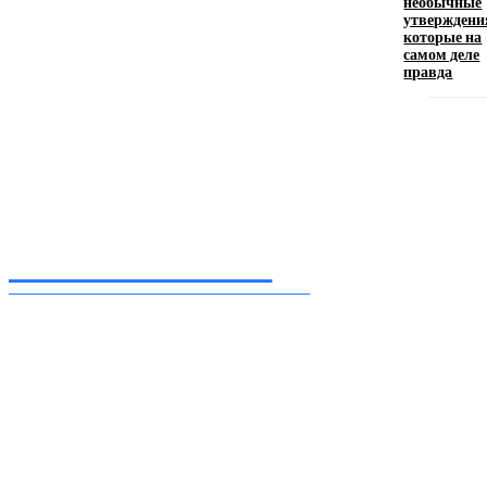
необычные
утверждени
11.06.2026
которые на
самом деле
правда
Inform-71.ru
ПРОФЕССИОНАЛЬНЫЕ НОВОСТИ
Ежедневные актуальные новости, собранные из разных уголков земного шара
нашими корреспондентами
━ Присоединяйся
Facebook
Instagram
Telegram