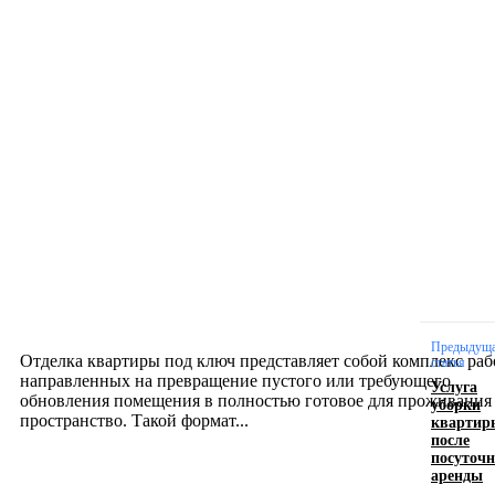
Новое на сайте
Интерьер
Отделка квартиры под ключ: современный подх
созданию комфортного пространства
12.07.2026
Предыдущ
Отделка квартиры под ключ представляет собой комплекс раб
статья
направленных на превращение пустого или требующего
Услуга
обновления помещения в полностью готовое для проживания
уборки
квартир
пространство. Такой формат...
после
посуточ
аренды
Производство полиэтиленовых пакетов с