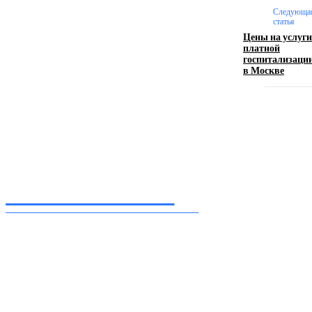
логотипом: эффективный инструмент бренда
Следующа
статья
Цены на услуги
17.06.2026
платной
госпитализаци
в Москве
Девушка в бокале: легендарный номер бурлеска
искусство эффектного представления
11.06.2026
Inform-71.ru
ПРОФЕССИОНАЛЬНЫЕ НОВОСТИ
Ежедневные актуальные новости, собранные из разных уголков земного шара
нашими корреспондентами
━ Присоединяйся