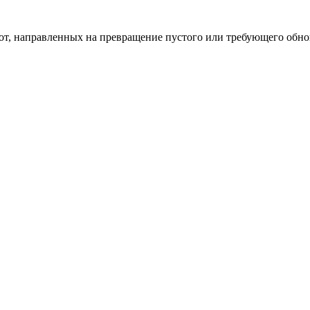
бот, направленных на превращение пустого или требующего обн
пом: эффективный инструмент бренда
и искусство эффектного представления