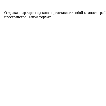
12.07.2026
Отделка квартиры под ключ представляет собой комплекс ра
пространство. Такой формат...
Производство полиэтиленовых пакетов с логоти
17.06.2026
Девушка в бокале: легендарный номер бурлеска 
11.06.2026