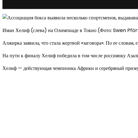
Иман Хелиф (слева) на Олимпиаде в Токио (Фото: Swen Pf
Алжирка заявила, что стала жертвой «заговора». По ее словам, 
На пути к финалу Хелиф победила в том числе россиянку Аза
Хелиф — действующая чемпионка Африки и серебряный призер
Новое на сайте
Интерьер
Отделка квартиры под ключ: современный подх