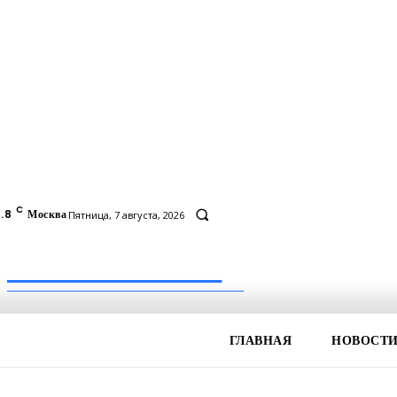
C
.8
Москва
Пятница, 7 августа, 2026
Inform-71.ru
ПРОФЕССИОНАЛЬНЫЕ НОВОСТИ
ГЛАВНАЯ
НОВОСТ