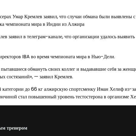
ксерах Умар Кремлев заявил, что случаи обмана были выявлены 
тка чемпионата мира в Индии из Алжира
в заявил в телеграм-канале, что организации удалось выявить 
директоров IBA во время чемпионата мира в Нью-Дели.
пытавшиеся обмануть своих коллег и выдававшие себя за женщин
х состязаний», — заявил Кремлев.
й категории до 66 кг алжирскую спортсменку Иман Хелиф из-за 
ичиной стал повышенный уровень тестостерона в организме Хе
ым тренером