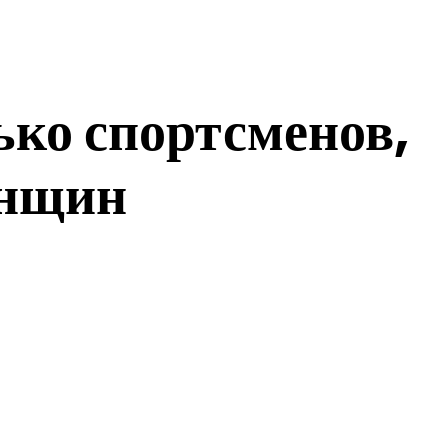
ько спортсменов,
енщин