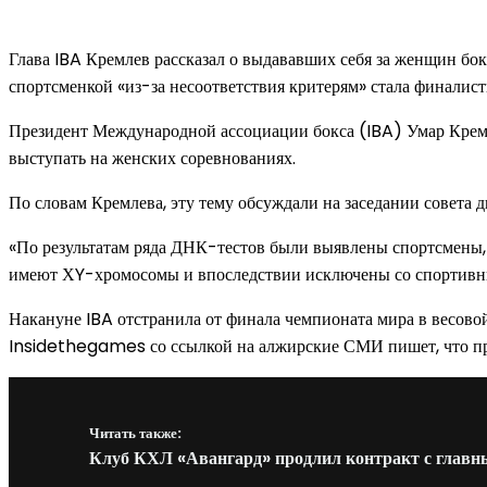
Глава IBA Кремлев рассказал о выдававших себя за женщин бо
спортсменкой «из-за несоответствия критерям» стала финалис
Президент Международной ассоциации бокса (IBA) Умар Кремле
выступать на женских соревнованиях.
По словам Кремлева, эту тему обсуждали на заседании совета 
«По результатам ряда ДНК-тестов были выявлены спортсмены, 
имеют ХY-хромосомы и впоследствии исключены со спортивны
Накануне IBA отстранила от финала чемпионата мира в весово
Insidethegames со ссылкой на алжирские СМИ пишет, что пр
Читать также:
Клуб КХЛ «Авангард» продлил контракт с главн