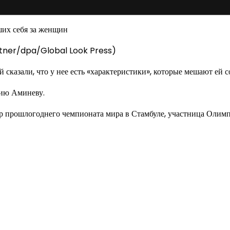
örtner/dpa/Global Look Press)
ей сказали, что у нее есть «характеристики», которые мешают ей
лию Аминеву.
 прошлогоднего чемпионата мира в Стамбуле, участница Олимп
од к созданию комфортного пространства