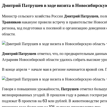
Дмитрий Патрушев в ходе визита в Новосибирскую
Министр сельского хозяйства России
Дмитрий Патрушев
, по
Травников
накануне провели встречу в правительстве Новоси
региона, ход подготовки к посевной и организацию доведения
области.
Дмитрий Патрушев
отметил, что, по предварительным данным
Аграриям Новосибирской области удалось собрать высокие урож
В конце апреля – начале мая в регионе начинается яровой сев
Говоря о повышении урожайности,
Патрушев
отметил большую
мелиорированных угодий. В прошлом году в рамках госпрогра
подлежат 8 проектов на 63 млн рублей. В животноводстве рег
прошлого года более чем на 10% выросло производство яиц.