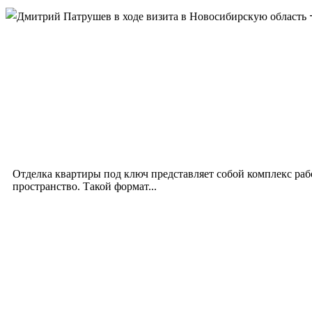
Новое на сайте
Интерьер
Отделка квартиры под ключ: современный подх
12.07.2026
Отделка квартиры под ключ представляет собой комплекс ра
пространство. Такой формат...
Производство полиэтиленовых пакетов с логоти
17.06.2026
Девушка в бокале: легендарный номер бурлеска 