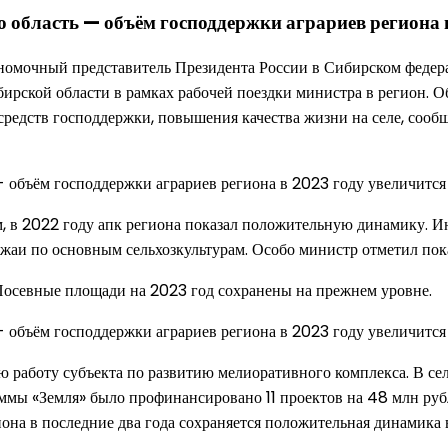
 область — объём господдержки аграриев региона в
лномочный представитель Президента России в Сибирском феде
бирской области в рамках рабочей поездки министра в регион.
 средств господдержки, повышения качества жизни на селе, сооб
, в 2022 году апк региона показал положительную динамику. Ин
аи по основным сельхозкультурам. Особо министр отметил показ
. Посевные площади на 2023 год сохранены на прежнем уровне.
 работу субъекта по развитию мелиоративного комплекса. В се
ммы «Земля» было профинансировано 11 проектов на 48 млн руб
иона в последние два года сохраняется положительная динамика