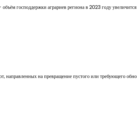
од к созданию комфортного пространства
бот, направленных на превращение пустого или требующего обн
пом: эффективный инструмент бренда
и искусство эффектного представления