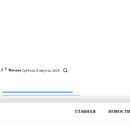
C
.7
Москва
Суббота, 8 августа, 2026
Inform-71.ru
ПРОФЕССИОНАЛЬНЫЕ НОВОСТИ
ГЛАВНАЯ
НОВОСТ