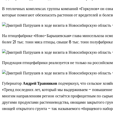
В тепличных комплексах группы компаний «Горкунов» он озна
которые помогают обезопасить растения от вредителей и болезн
На птицефабрике «Ново-Барышевская» глава минсельхоза осмот
более 21 тыс. тонн мяса птицы, свыше 8 тыс. тонн полуфабрик
Продукция птицефабрики реализуется не только на российском 
Губернатор
Андрей Травников
подчеркнул, что сельское хозя
«Тренд последних лет, который мы выдерживаем – повышение э
многим направлениям регион остаётся профицитным по сырью. 
другими продуктами растениеводства, овощами закрытого грунт
овощей открытого грунта – так называемого «борщевого набора