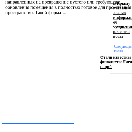
направленных на превращение пустого или требующего
В Крыму
обновления помещения в полностью готовое для проживания
назвали
ложью
пространство. Такой формат...
информа
об
ухудшени
Производство полиэтиленовых пакетов с
качества
воды
логотипом: эффективный инструмент бренда
Следующая
17.06.2026
статья
Cтали известны
финалисты Лиги
наций
Девушка в бокале: легендарный номер бурлеска
искусство эффектного представления
11.06.2026
Inform-71.ru
ПРОФЕССИОНАЛЬНЫЕ НОВОСТИ