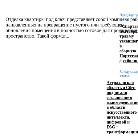
созданию комфортного пространства
12.07.2026
Предыдуща
Отделка квартиры под ключ представляет собой комплекс раб
статья
направленных на превращение пустого или требующего
«Спарта
обновления помещения в полностью готовое для проживания
подтверд
травму
пространство. Такой формат...
уехавшег
в
сборную
Производство полиэтиленовых пакетов с
Португа
футболис
логотипом: эффективный инструмент бренда
Следующа
17.06.2026
статья
Астраханская
область и Сбер
подписали
Девушка в бокале: легендарный номер бурлеска
соглашение о
искусство эффектного представления
взаимодействи
в области
11.06.2026
искусственного
интеллекта,
цифровой и
ESG-
трансформации