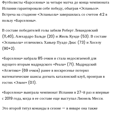
Футболисты «Барселоны» за четыре матча до конца чемпионата
Испании гарантировали себе победу, обыграв «Эспаньол».
Встреча на стадионе «Эспаньола» завершилась со счетом 4:2 в
пользу «Барселоны».
В составе победителей голы забили Роберт Левандовский
(11,40), Алехардро Бальде (20) и Жюль Кунде (53). В составе
«Эспаньола» отличились Хавьер Пуадо Диас (73) и Хоселу
(90+2).
«Барселона» набрала 85 очков и стала недосягаемой для
идущего вторым мадридского «Реала» (71). Мадридский
«Атлетико» (69 очков) ранее в воскресенье потерял
математические шансы догнать каталонский клуб, проиграв в
гостях «Эльче» (0:1).
«Барселона» выиграла чемпионат Испании в 27-й раз и впервые
с 2019 года, когда в ее составе еще выступал Лионель Месси.
Это второй титул команды в сезоне — в январе она также