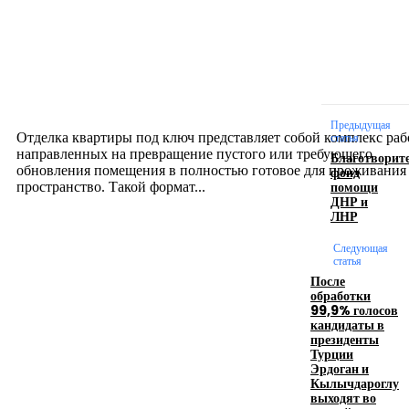
Интерьер
Отделка квартиры под ключ: современный подх
созданию комфортного пространства
12.07.2026
Предыдущая
Отделка квартиры под ключ представляет собой комплекс раб
статья
направленных на превращение пустого или требующего
Благотворит
обновления помещения в полностью готовое для проживания
фонд
помощи
пространство. Такой формат...
ДНР и
ЛНР
Производство полиэтиленовых пакетов с
Следующая
логотипом: эффективный инструмент бренда
статья
После
обработки
17.06.2026
99,9% голосов
кандидаты в
президенты
Турции
Девушка в бокале: легендарный номер бурлеска
Эрдоган и
искусство эффектного представления
Кылычдароглу
выходят во