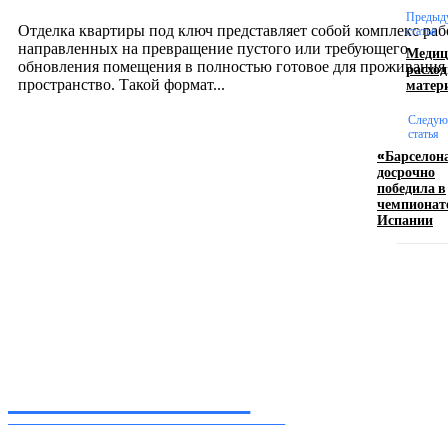
12.07.2026
Предыд
Отделка квартиры под ключ представляет собой комплекс раб
статья
направленных на превращение пустого или требующего
Медиц
обновления помещения в полностью готовое для проживания
расхо
матер
пространство. Такой формат...
Следу
статья
Производство полиэтиленовых пакетов с
«Барселон
логотипом: эффективный инструмент бренда
досрочно
победила в
чемпионат
17.06.2026
Испании
Девушка в бокале: легендарный номер бурлеска
искусство эффектного представления
11.06.2026
Inform-71.ru
ПРОФЕССИОНАЛЬНЫЕ НОВОСТИ