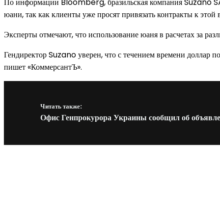
По информации Bloomberg, бразильская компания Suzano SA,
юани, так как клиенты уже просят привязать контракты к это
Эксперты отмечают, что использование юаня в расчетах за раз
Гендиректор Suzano уверен, что с течением времени доллар по
пишет «КоммерсантЪ».
Читать также:
Офис Генпрокурора Украины сообщил об объявле
Новое на сайте
Интерьер