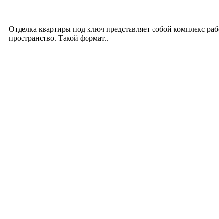
Отделка квартиры под ключ: современный подх
12.07.2026
Отделка квартиры под ключ представляет собой комплекс ра
пространство. Такой формат...
Производство полиэтиленовых пакетов с логоти
17.06.2026
Девушка в бокале: легендарный номер бурлеска 
11.06.2026