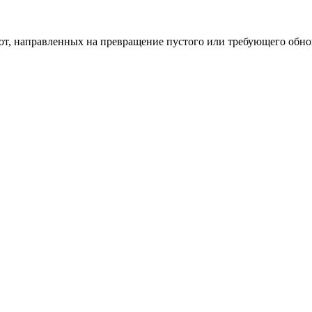
од к созданию комфортного пространства
бот, направленных на превращение пустого или требующего обн
пом: эффективный инструмент бренда
и искусство эффектного представления