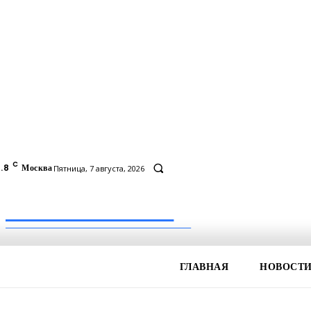
C
.8
Москва
Пятница, 7 августа, 2026
Inform-71.ru
ПРОФЕССИОНАЛЬНЫЕ НОВОСТИ
ГЛАВНАЯ
НОВОСТ