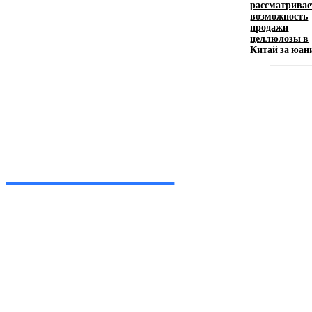
рассматривае
возможность
продажи
целлюлозы в
Девушка в бокале: легендарный номер бурлеска
Китай за юан
искусство эффектного представления
11.06.2026
Inform-71.ru
ПРОФЕССИОНАЛЬНЫЕ НОВОСТИ
Ежедневные актуальные новости, собранные из разных уголков земного шара
нашими корреспондентами
━ Присоединяйся
Facebook
Instagram
Telegram