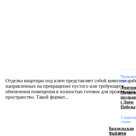
Новое на сайте
Интерьер
Отделка квартиры под ключ: современный подх
созданию комфортного пространства
12.07.2026
Предыду
Отделка квартиры под ключ представляет собой комплекс раб
статья
направленных на превращение пустого или требующего
Дмитри
обновления помещения в полностью готовое для проживания
Медвед
поздра
пространство. Такой формат...
с Днем
Победы
Производство полиэтиленовых пакетов с
Следующ
логотипом: эффективный инструмент бренда
статья
Бразильская
Suzano
17.06.2026