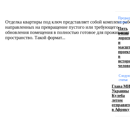
созданию комфортного пространства
12.07.2026
Предыд
Отделка квартиры под ключ представляет собой комплекс раб
статья
направленных на превращение пустого или требующего
Пять
обновления помещения в полностью готовое для проживания
очень
дорог
пространство. Такой формат...
и
масшт
проек
Производство полиэтиленовых пакетов с
в
истор
логотипом: эффективный инструмент бренда
челов
17.06.2026
Следу
статья
Глава М
Украины
Девушка в бокале: легендарный номер бурлеска
Кулеба
искусство эффектного представления
летом
отправит
11.06.2026
в Африку