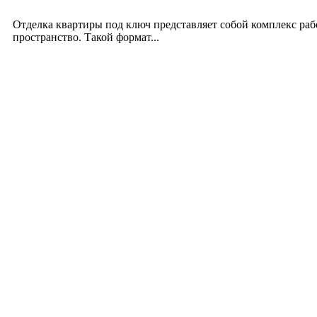
12.07.2026
Отделка квартиры под ключ представляет собой комплекс ра
пространство. Такой формат...
Производство полиэтиленовых пакетов с логоти
17.06.2026
Девушка в бокале: легендарный номер бурлеска 
11.06.2026