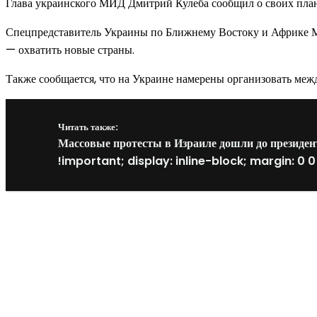
Глава украинского МИД Дмитрий Кулеба сообщил о своих планах 
Спецпредставитель Украины по Ближнему Востоку и Африке Мак
— охватить новые страны.
Также сообщается, что на Украине намерены организовать ме
Читать также:
Массовые протесты в Израиле дошли до президен
!important; display: inline-block; margin: 0 0
Новое на сайте
Интерьер
Отделка квартиры под ключ: современный подх