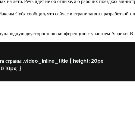
на лето. Речь идет не об отдыхе, а о рабочих поездках министра
сим Субх сообщил, что сейчас в стране заняты разработкой пл
ждународную двустороннюю конференцию с участием Африки. В н
та страны .video_inline_title { height: 20px
 0 10px; }
од к созданию комфортного пространства