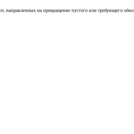
бот, направленных на превращение пустого или требующего обн
пом: эффективный инструмент бренда
и искусство эффектного представления