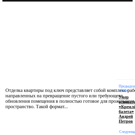
Новое на сайте
Интерьер
Отделка квартиры под ключ: современный подх
созданию комфортного пространства
12.07.2026
Предыдущ
Отделка квартиры под ключ представляет собой комплекс раб
статья
направленных на превращение пустого или требующего
Умер
обновления помещения в полностью готовое для проживания
основат
«Кремлё
пространство. Такой формат...
балета»
Андрей
Петров
Производство полиэтиленовых пакетов с
логотипом: эффективный инструмент бренда
Следующ