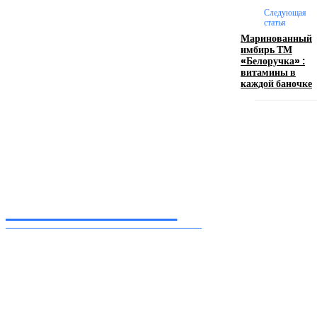
логотипом: эффективный инструмент бренда
Следующая
статья
Маринованный
17.06.2026
имбирь ТМ
«Белоручка» :
витамины в
каждой баночке
Девушка в бокале: легендарный номер бурлеска
искусство эффектного представления
11.06.2026
Inform-71.ru
ПРОФЕССИОНАЛЬНЫЕ НОВОСТИ
Ежедневные актуальные новости, собранные из разных уголков земного шара
нашими корреспондентами
━ Присоединяйся