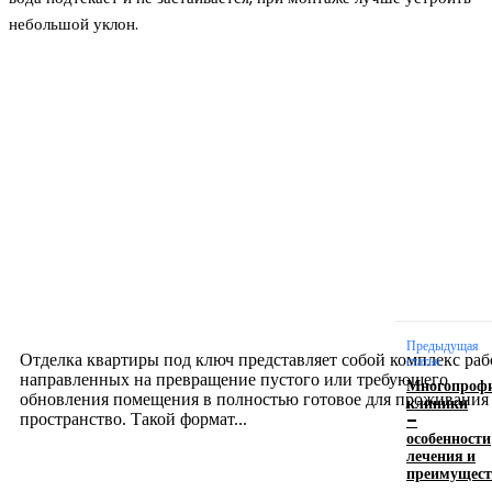
небольшой уклон.
Новое на сайте
Интерьер
Отделка квартиры под ключ: современный подх
созданию комфортного пространства
12.07.2026
Предыдущая
Отделка квартиры под ключ представляет собой комплекс раб
статья
направленных на превращение пустого или требующего
Многопроф
обновления помещения в полностью готовое для проживания
клиники
–
пространство. Такой формат...
особенности
лечения и
преимущест
Производство полиэтиленовых пакетов с