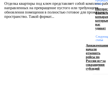
Предыдущ
Отделка квартиры под ключ представляет собой комплекс раб
статья
направленных на превращение пустого или требующего
Интере
обновления помещения в полностью готовое для проживания
факты о
комарах
пространство. Такой формат...
которы
вас
удивят
Производство полиэтиленовых пакетов с
логотипом: эффективный инструмент бренда
Следующ
статья
Авиакомпани
17.06.2026
начали
отменять
рейсы по
России из-за
Девушка в бокале: легендарный номер бурлеска
сокращения
искусство эффектного представления
субсидий
11.06.2026