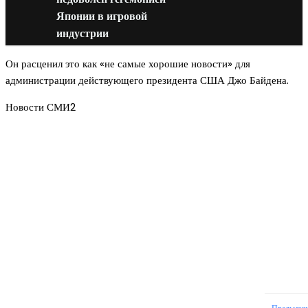
Японии в игровой
индустрии
Он расценил это как «не самые хорошие новости» для
администрации действующего президента США Джо Байдена.
Новости СМИ2
Новое на сайте
Интерьер
Отделка квартиры под ключ: современный подх
созданию комфортного пространства
12.07.2026