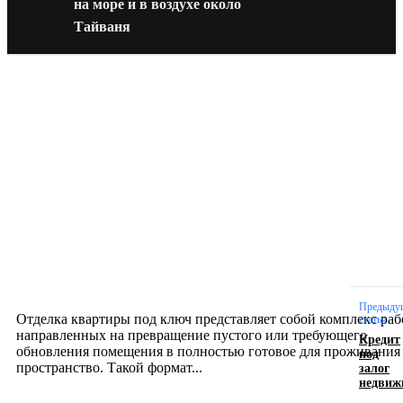
на море и в воздухе около
Тайваня
Новое на сайте
Интерьер
Отделка квартиры под ключ: современный подх
созданию комфортного пространства
12.07.2026
Предыду
Отделка квартиры под ключ представляет собой комплекс раб
статья
направленных на превращение пустого или требующего
Кредит
обновления помещения в полностью готовое для проживания
под
залог
пространство. Такой формат...
недвиж