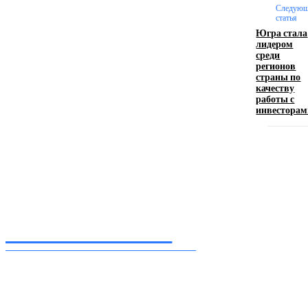
Следующ
Производство полиэтиленовых пакетов с
статья
логотипом: эффективный инструмент бренда
Югра стала
лидером
среди
17.06.2026
регионов
страны по
качеству
работы с
Девушка в бокале: легендарный номер бурлеска
инвесторам
искусство эффектного представления
11.06.2026
Inform-71.ru
ПРОФЕССИОНАЛЬНЫЕ НОВОСТИ
Ежедневные актуальные новости, собранные из разных уголков земного шара
нашими корреспондентами