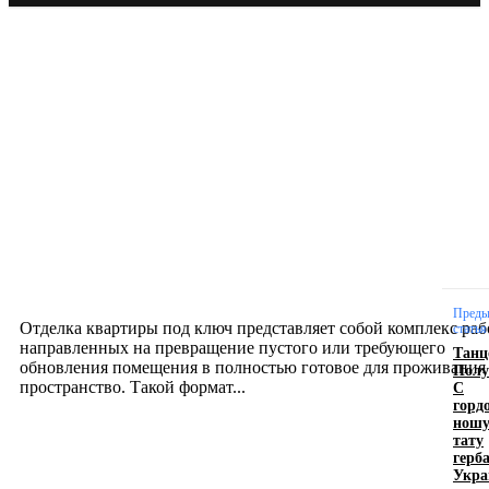
Новое на сайте
Интерьер
Отделка квартиры под ключ: современный подх
созданию комфортного пространства
12.07.2026
Преды
Отделка квартиры под ключ представляет собой комплекс раб
статья
направленных на превращение пустого или требующего
Тан
обновления помещения в полностью готовое для проживания
Полу
С
пространство. Такой формат...
горд
нош
тату
Производство полиэтиленовых пакетов с
герб
Укр
логотипом: эффективный инструмент бренда