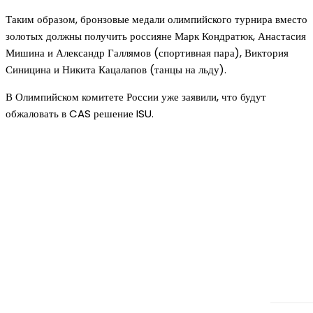
Таким образом, бронзовые медали олимпийского турнира вместо
золотых должны получить россияне Марк Кондратюк, Анастасия
Мишина и Александр Галлямов (спортивная пара), Виктория
Синицина и Никита Кацалапов (танцы на льду).
В Олимпийском комитете России уже заявили, что будут
обжаловать в CAS решение ISU.
Новое на сайте
Интерьер
Отделка квартиры под ключ: современный подх
созданию комфортного пространства