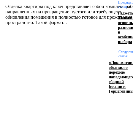
12.07.2026
Предыду
Отделка квартиры под ключ представляет собой комплекс раб
статья
направленных на превращение пустого или требующего
Гаджет
обновления помещения в полностью готовое для проживания
Xiaomi
основн
пространство. Такой формат...
разнов
и
особенн
Производство полиэтиленовых пакетов с
выбора
логотипом: эффективный инструмент бренда
Следующ
статья
17.06.2026
«Локомотив
объявил о
переходе
нападающег
Девушка в бокале: легендарный номер бурлеска
сборной
искусство эффектного представления
Боснии и
Герцеговин
11.06.2026