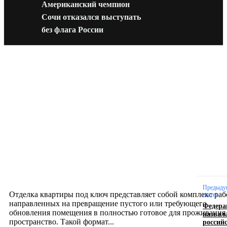
Американский чемпион
Сочи отказался выступать
без флага России
Новое на сайте
Интерьер
Отделка квартиры под ключ: современный подх
созданию комфортного пространства
12.07.2026
Предыду
Отделка квартиры под ключ представляет собой комплекс раб
статья
направленных на превращение пустого или требующего
Федера
обновления помещения в полностью готовое для проживания
назвал
россий
пространство. Такой формат...