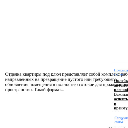
Новое на сайте
Интерьер
Отделка квартиры под ключ: современный подх
созданию комфортного пространства
12.07.2026
Предыду
Отделка квартиры под ключ представляет собой комплекс раб
статья
направленных на превращение пустого или требующего
Оклейк
обновления помещения в полностью готовое для проживания
автомо
пленко
пространство. Такой формат...
Важны
аспект
и
Производство полиэтиленовых пакетов с
преиму
логотипом: эффективный инструмент бренда
Следующ
статья
17.06.2026