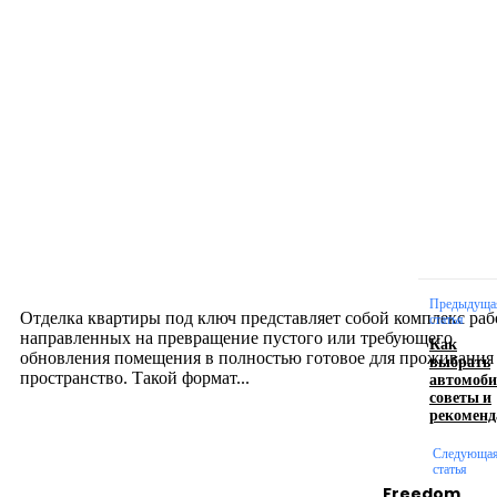
Новое на сайте
Интерьер
Отделка квартиры под ключ: современный подх
созданию комфортного пространства
12.07.2026
Предыдуща
Отделка квартиры под ключ представляет собой комплекс раб
статья
направленных на превращение пустого или требующего
Как
обновления помещения в полностью готовое для проживания
выбрать
автомоби
пространство. Такой формат...
советы и
рекоменд
Производство полиэтиленовых пакетов с
Следующа
логотипом: эффективный инструмент бренда
статья
Freedom