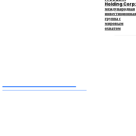
Holding Corp:
17.06.2026
международная
инвестиционна
группа с
мировым
Девушка в бокале: легендарный номер бурлеска
охватом
искусство эффектного представления
11.06.2026
Inform-71.ru
ПРОФЕССИОНАЛЬНЫЕ НОВОСТИ
Ежедневные актуальные новости, собранные из разных уголков земного шара
нашими корреспондентами
━ Присоединяйся