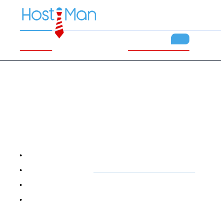
№1
Хостинг
VPS/VDS
Сай
Сайт недоступен по одной из причин:
Просрочена оплата. Если Вы администратор сайта, то опла
Нарушены условия
пользовательского соглашения
Сайт отключен его владельцем
Если Вы владелец сайта и считаете, что Ваш сайт должен 