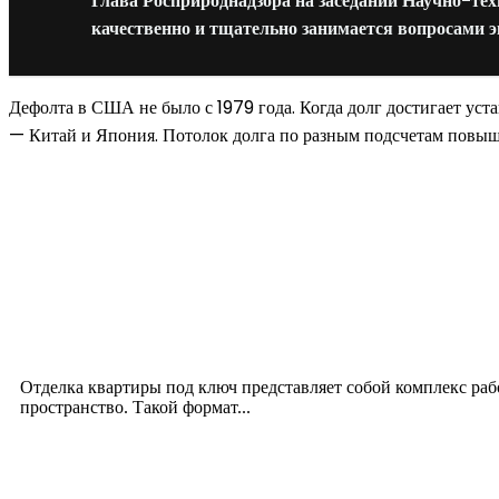
Глава Росприроднадзора на заседании Научно-тех
качественно и тщательно занимается вопросами 
Дефолта в США не было с 1979 года. Когда долг достигает ус
— Китай и Япония. Потолок долга по разным подсчетам повышал
Новое на сайте
Интерьер
Отделка квартиры под ключ: современный подх
12.07.2026
Отделка квартиры под ключ представляет собой комплекс ра
пространство. Такой формат...
Производство полиэтиленовых пакетов с логоти
17.06.2026