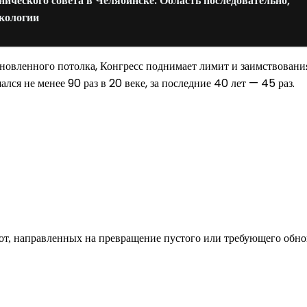
нического совета в Челябинске: Область последовательно,
экологии
тановленного потолка, Конгресс поднимает лимит и заимствова
ся не менее 90 раз в 20 веке, за последние 40 лет — 45 раз.
од к созданию комфортного пространства
бот, направленных на превращение пустого или требующего обн
пом: эффективный инструмент бренда