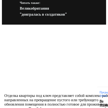
Читать также:
Великобритания
"доигралась в солдатиков"
Новое на сайте
Интерьер
Отделка квартиры под ключ: современный подх
созданию комфортного пространства
12.07.2026
Преды
Отделка квартиры под ключ представляет собой комплекс раб
статья
направленных на превращение пустого или требующего
Во
обновления помещения в полностью готовое для проживания
Фран