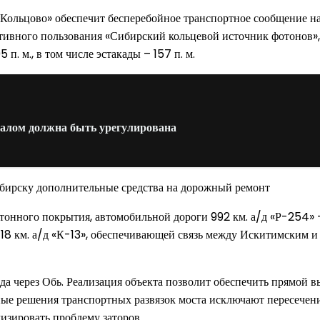
Кольцово» обеспечит бесперебойное транспортное сообщение на
ивного пользования «Сибирский кольцевой источник фотонов», 
п. м., в том числе эстакады – 157 п. м.
алом должна быть урегулирована
етонного покрытия, автомобильной дороги 992 км. а/д «Р-254»
 18 км. а/д «К-13», обеспечивающей связь между Искитимским 
ода через Обь. Реализация объекта позволит обеспечить прямой
е решения транспортных развязок моста исключают пересечение
изировать проблему заторов.