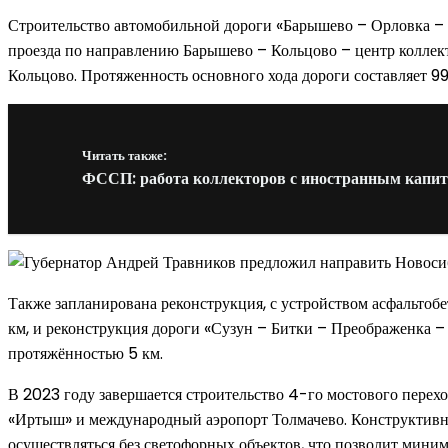
Строительство автомобильной дороги «Барышево – Орловка – 
проезда по направлению Барышево – Кольцово – центр коллект
Кольцово. Протяженность основного хода дороги составляет 995 
Читать также:
ФССП: работа коллекторов с иностранным капит
Также запланирована реконструкция, с устройством асфальтоб
км, и реконструкция дороги «Сузун – Битки – Преображенка –
протяжённостью 5 км.
В 2023 году завершается строительство 4-го мостового перех
«Иртыш» и международный аэропорт Толмачево. Конструктивны
осуществляться без светофорных объектов, что позволит миним