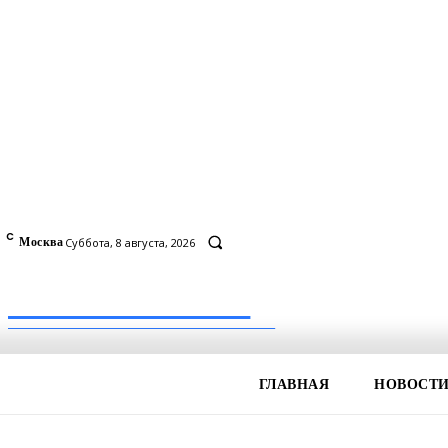
C
7
Москва
Суббота, 8 августа, 2026
Inform-71.ru
ПРОФЕССИОНАЛЬНЫЕ НОВОСТИ
ГЛАВНАЯ
НОВОСТ