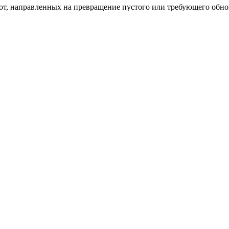
бот, направленных на превращение пустого или требующего обн
пом: эффективный инструмент бренда
и искусство эффектного представления