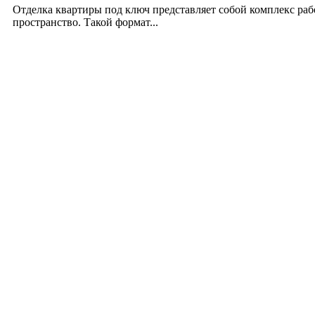
Отделка квартиры под ключ представляет собой комплекс ра
пространство. Такой формат...
Производство полиэтиленовых пакетов с логоти
17.06.2026
Девушка в бокале: легендарный номер бурлеска 
11.06.2026