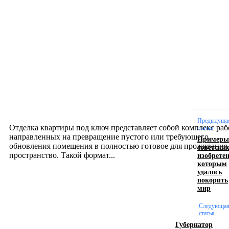
Новое на сайте
Интерьер
Отделка квартиры под ключ: современный подх
созданию комфортного пространства
12.07.2026
Предыдуща
Отделка квартиры под ключ представляет собой комплекс раб
статья
направленных на превращение пустого или требующего
Примеры
обновления помещения в полностью готовое для проживания
советски
изобрете
пространство. Такой формат...
которым
удалось
покорить
Производство полиэтиленовых пакетов с
мир
логотипом: эффективный инструмент бренда
Следующа
статья
17.06.2026
Губернатор