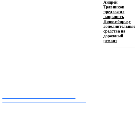
Андрей
Травников
предложил
Девушка в бокале: легендарный номер бурлеска
направить
искусство эффектного представления
Новосибирску
дополнительны
11.06.2026
средства на
дорожный
ремонт
Inform-71.ru
ПРОФЕССИОНАЛЬНЫЕ НОВОСТИ
Ежедневные актуальные новости, собранные из разных уголков земного шара
нашими корреспондентами