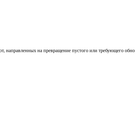
од к созданию комфортного пространства
бот, направленных на превращение пустого или требующего обн
пом: эффективный инструмент бренда
и искусство эффектного представления