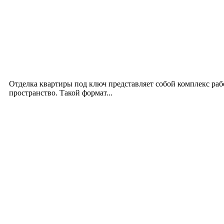
Новое на сайте
Интерьер
Отделка квартиры под ключ: современный подх
12.07.2026
Отделка квартиры под ключ представляет собой комплекс ра
пространство. Такой формат...
Производство полиэтиленовых пакетов с логоти
17.06.2026
Девушка в бокале: легендарный номер бурлеска 
11.06.2026