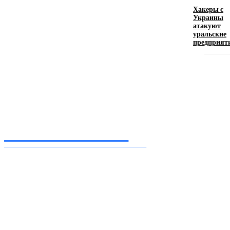
17.06.2026
Хакеры с
Украины
атакуют
уральские
Девушка в бокале: легендарный номер бурлеска
предприят
искусство эффектного представления
11.06.2026
Inform-71.ru
ПРОФЕССИОНАЛЬНЫЕ НОВОСТИ
Ежедневные актуальные новости, собранные из разных уголков земного шара
нашими корреспондентами
━ Присоединяйся
Facebook
Instagram
Telegram