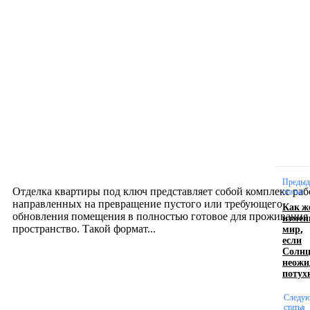
Новое на сайте
Интерьер
Отделка квартиры под ключ: современный подх
созданию комфортного пространства
12.07.2026
Предыд
Отделка квартиры под ключ представляет собой комплекс раб
статья
направленных на превращение пустого или требующего
Как ж
обновления помещения в полностью готовое для проживания
измен
мир,
пространство. Такой формат...
если
Солнц
неожи
Производство полиэтиленовых пакетов с
потух
логотипом: эффективный инструмент бренда
Следу
статья