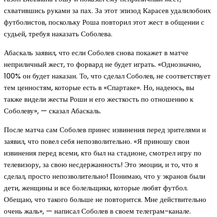
схватившись руками за пах. За этот эпизод Карасев удалилобоих
футболистов, поскольку Роша повторил этот жест в общении с
судьей, требуя наказать Соболева.
Абаскаль заявил, что если Соболев снова покажет в матче
неприличный жест, то форвард не будет играть. «Однозначно,
100% он будет наказан. То, что сделал Соболев, не соответствует
тем ценностям, которые есть в «Спартаке». Но, надеюсь, вы
также видели жесты Роши и его жесткость по отношению к
Соболеву», — сказал Абаскаль.
После матча сам Соболев принес извинения перед зрителями и
заявил, что повел себя непозволительно. «Я приношу свои
извинения перед всеми, кто был на стадионе, смотрел игру по
телевизору, за свою несдержанность! Это эмоции, и то, что я
сделал, просто непозволительно! Понимаю, что у экранов были
дети, женщины и все болельщики, которые любят футбол.
Обещаю, что такого больше не повторится. Мне действительно
очень жаль», — написал Соболев в своем телеграм-канале.