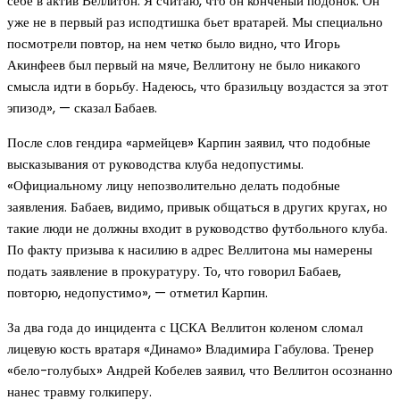
себе в актив Веллитон. Я считаю, что он конченый подонок. Он
уже не в первый раз исподтишка бьет вратарей. Мы специально
посмотрели повтор, на нем четко было видно, что Игорь
Акинфеев был первый на мяче, Веллитону не было никакого
смысла идти в борьбу. Надеюсь, что бразильцу воздастся за этот
эпизод», — сказал Бабаев.
После слов гендира «армейцев» Карпин заявил, что подобные
высказывания от руководства клуба недопустимы.
«Официальному лицу непозволительно делать подобные
заявления. Бабаев, видимо, привык общаться в других кругах, но
такие люди не должны входит в руководство футбольного клуба.
По факту призыва к насилию в адрес Веллитона мы намерены
подать заявление в прокуратуру. То, что говорил Бабаев,
повторю, недопустимо», — отметил Карпин.
За два года до инцидента с ЦСКА Веллитон коленом сломал
лицевую кость вратаря «Динамо» Владимира Габулова. Тренер
«бело-голубых» Андрей Кобелев заявил, что Веллитон осознанно
нанес травму голкиперу.