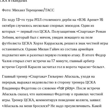
Фото: Михаил Терещенко/ТАСС
По ходу 13-го тура РПЛ столичного дерби на «ВЭБ Арене» 16
октября случилось несколько спорных эпизодов. Один из
которых — первый гол ЦСКА. Полузащитник «Спартака» Роман
Зобнин, который был с мячом, увидев лежащего на поле
футболиста ЦСКА Хорхе Карраскаля, решил в знак честной игры
остановиться. Однако Милан Гайич из состава армейцев
подхватил мяч и разогнал первую голевую атаку. В итоге Федор
Чалов открыл счет встречи на 17 минуте, главный арбитр
встречи Сергей Карасев засчитал гол в ворота «красно-белых».
Главный тренер «Спартака» Гильермо Абаскаль, уходя на
перерыв, выражал недовольство в сторону тренера ЦСКА
Владимира Федотова со словоми «fair play». После встречи
Абаскаль сказал, что напоминал Федотову о правилах честной
игры. Тренер ЦСКА, комментируя поведение коллеги, заявил:
«Абаскаль на меня бросился? Не надо преувеличивать. Какой