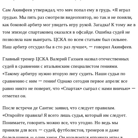
Сам Акинфеев утверждал, что мяч попал ему в грудь. «Я играл
грудью. Мы пять раз смотрели видеоповтор, но так и не поняли,
как боковой арбитр мог увидеть игру рукой. Загадка! К тому же в
том эпизоде спартаковец оказался в офсайде. Ошибка судей не
позволила нам выиграть. ЦСКА по всем статьям был сильнее.
Наш арбитр отсудил бы в сто раз лучше», — говорил Акинфеев.
Главный тренер ЦСКА Валерий Газзаев назвал отечественных
судей в сравнении с итальянским специалистом гениями.
«Такому арбитру нужно вторую лигу судить. Наши судьи по
сравнению с ним — гении! Однако сегодня первое апреля: все
равно никто не поверит, что «Спартак» сыграл с нами вничью» —
отметил он.
После встречи де Сантис заявил, что следует правилам.
«Откройте правила! Я всего лишь судья, который им следует.
Понимаете, говорить можно все, что угодно. Но ведь мы
приняли для всех — судей, футболистов, тренеров и даже
болельщиков — один закон. Он называется «правила игры в