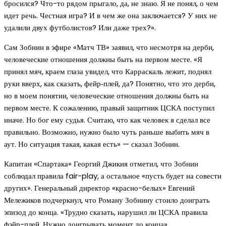
бросился? Что-то рядом прыгало, да, не знаю. Я не понял, о чем
идет речь. Честная игра? И в чем же она заключается? У них не
удалили двух футболистов? Или даже трех?».
Сам Зобнин в эфире «Матч ТВ» заявил, что несмотря на дерби,
человеческие отношения должны быть на первом месте. «Я
принял мяч, краем глаза увидел, что Карраскаль лежит, поднял
руки вверх, как сказать, фейр‑плей, да? Понятно, что это дерби,
но в моем понятии, человеческие отношения должны быть на
первом месте. К сожалению, правый защитник ЦСКА поступил
иначе. Но бог ему судья. Считаю, что как человек я сделал все
правильно. Возможно, нужно было чуть раньше выбить мяч в
аут. Но ситуация такая, какая есть» — сказал Зобнин.
Капитан «Спартака» Георгий Джикия отметил, что Зобнин
соблюдал правила fair-play, а остальное «пусть будет на совести
других». Генеральный директор «красно-белых» Евгений
Мележиков подчеркнул, что Роману Зобнину стоило доиграть
эпизод до конца. «Трудно сказать, нарушил ли ЦСКА правила
фэйр-плей. Нужно доигрывать момент до конца».