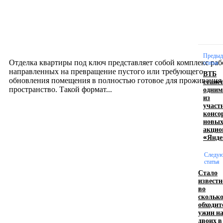
Интерьер
Отделка квартиры под ключ: современный подх
созданию комфортного пространства
12.07.2026
Предыд
Отделка квартиры под ключ представляет собой комплекс раб
статья
направленных на превращение пустого или требующего
ВТБ
обновления помещения в полностью готовое для проживания
стане
одним
пространство. Такой формат...
из
участ
консо
Производство полиэтиленовых пакетов с
новы
акцио
логотипом: эффективный инструмент бренда
«Янде
17.06.2026
Следу
статья
Стало
известн
Девушка в бокале: легендарный номер бурлеска
во
искусство эффектного представления
скольк
обходит
11.06.2026
ужин н
двоих в