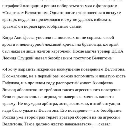
штрафной площади и решил побороться за мяч с форвардом
«Спартака» Веллитоном. Однако после столкновения в воздухе
вратарь неудачно приземлился и ему не удалось избежать
травмы: он порвал крестообразные связки.
Когда Акинфеева уносили на носилках он не скрывал своей
ярости и нецензурной лексикой кричал на бразильца, который
был наказан лишь желтой карточкой. После матча тренер ЦСКА
Леонид Слуцкий назвал безобразным поступок Веллитона.
«Я хочу выразить искреннее возмущение поведением Веллитона.
К сожалению, не в первый раз: можно вспомнить и лицевую кость
Габулова, и в прошлом году распоротый живот Акинфеева.
Эпизод абсолютно не требовал такого агрессивного поведения.
Если впрыгиваешь на игрока, то наверняка хочешь нанести
травму. Не осуждаю арбитра, хотя, возможно, в этой ситуации
надо было удалить Веллитона. Его поведение — это безобразие.
Россия уже второй раз теряет вратаря сборной из-за агрессии
Веллитона. Такое должно жестко наказываться», — сказал