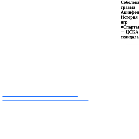
Соболева
травма
Девушка в бокале: легендарный номер бурлеска
Акинфее
искусство эффектного представления
История
игр
11.06.2026
«Спарта
— ЦСКА
скандала
Inform-71.ru
ПРОФЕССИОНАЛЬНЫЕ НОВОСТИ
Ежедневные актуальные новости, собранные из разных уголков земного шара
нашими корреспондентами
━ Присоединяйся