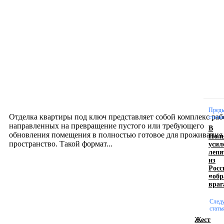
Новое на сайте
Интерьер
Отделка квартиры под ключ: современный подх
созданию комфортного пространства
12.07.2026
Пред
Отделка квартиры под ключ представляет собой комплекс раб
статья
направленных на превращение пустого или требующего
В
обновления помещения в полностью готовое для проживания
Пол
усил
пространство. Такой формат...
лепя
из
Росс
Производство полиэтиленовых пакетов с
«обр
враг
логотипом: эффективный инструмент бренда
След
17.06.2026
стать
Жест