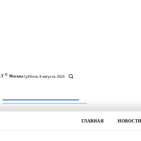
C
.7
Москва
Суббота, 8 августа, 2026
Inform-71.ru
ПРОФЕССИОНАЛЬНЫЕ НОВОСТИ
ГЛАВНАЯ
НОВОСТ