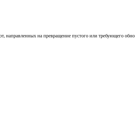
од к созданию комфортного пространства
бот, направленных на превращение пустого или требующего обн
пом: эффективный инструмент бренда
и искусство эффектного представления