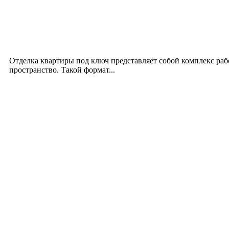
Интерьер
Отделка квартиры под ключ: современный подх
12.07.2026
Отделка квартиры под ключ представляет собой комплекс ра
пространство. Такой формат...
Производство полиэтиленовых пакетов с логоти
17.06.2026
Девушка в бокале: легендарный номер бурлеска 
11.06.2026