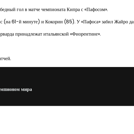
едный гол в матче чемпионата Кипра с «Пафосом».
ис (на 61-й минуте) и Кокорин (85). У «Пафоса» забил Жайро да
форварда принадлежат итальянской «Фиорентине».
тчей.
чемпионом мира