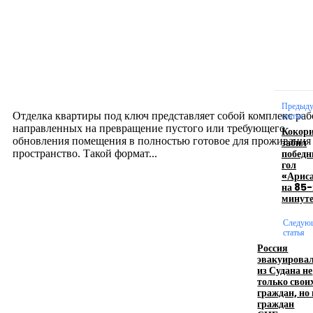
Новое на сайте
Интерьер
Отделка квартиры под ключ: современный подх
созданию комфортного пространства
12.07.2026
Предыд
Отделка квартиры под ключ представляет собой комплекс раб
статья
направленных на превращение пустого или требующего
Кокор
обновления помещения в полностью готовое для проживания
забил
побед
пространство. Такой формат...
гол
«Арис
на 85-
Производство полиэтиленовых пакетов с
минут
логотипом: эффективный инструмент бренда
Следую
статья
17.06.2026
Россия
эвакуирова
из Судана не
только свои
Девушка в бокале: легендарный номер бурлеска
граждан, но 
искусство эффектного представления
граждан