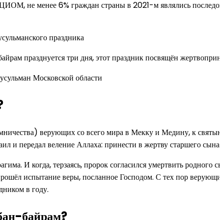
ЦИОМ, не менее 6% граждан страны в 2021-м являлись последов
байрам празднуется три дня, этот праздник посвящён жертвопри
усульман Московской области
?
мничества) верующих со всего мира в Мекку и Медину, к святын
аил и передал веление Аллаха: принести в жертву старшего сына
има. И когда, терзаясь, пророк согласился умертвить родного с
прошёл испытание веры, посланное Господом. С тех пор верующ
дником в году.
рбан-байрам?