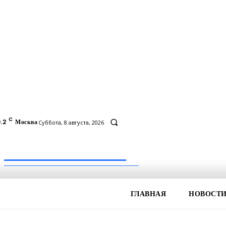
C
.2
Москва
Суббота, 8 августа, 2026
Inform-71.ru
ПРОФЕССИОНАЛЬНЫЕ НОВОСТИ
ГЛАВНАЯ
НОВОСТ