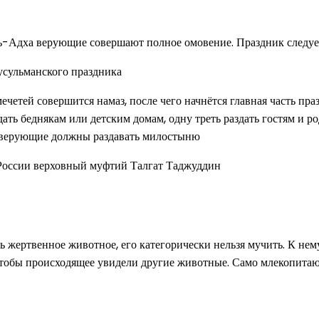
ь-Адха верующие совершают полное омовение. Праздник следует 
ечетей совершится намаз, после чего начнётся главная часть п
ь беднякам или детским домам, одну треть раздать гостям и род
е верующие должны раздавать милостыню
 России верховный муфтий Талгат Таджуддин
ь жертвенное животное, его категорически нельзя мучить. К нем
 чтобы происходящее увидели другие животные. Само млекопитающ