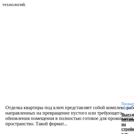
технологий.
Новое на сайте
Интерьер
Отделка квартиры под ключ: современный подх
созданию комфортного пространства
12.07.2026
Предыд
Отделка квартиры под ключ представляет собой комплекс раб
статья
направленных на превращение пустого или требующего
Выезд
обновления помещения в полностью готовое для проживания
питан
на
пространство. Такой формат...
стройк
как