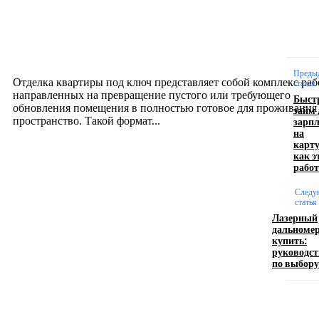
Отделка квартиры под ключ: современный подх
созданию комфортного пространства
12.07.2026
Преды
Отделка квартиры под ключ представляет собой комплекс раб
статья
направленных на превращение пустого или требующего
Быст
обновления помещения в полностью готовое для проживания
займ 
зарп
пространство. Такой формат...
на
карту
как э
Производство полиэтиленовых пакетов с
работ
логотипом: эффективный инструмент бренда
Следу
статья
17.06.2026
Лазерный
дальноме
купить:
руководст
Девушка в бокале: легендарный номер бурлеска
по выбору
искусство эффектного представления
11.06.2026