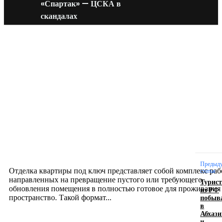
«Спартак» — ЦСКА в
скандалах
Новое на сайте
Интерьер
Отделка квартиры под ключ: современный подх
созданию комфортного пространства
12.07.2026
Предыд
Отделка квартиры под ключ представляет собой комплекс раб
статья
направленных на превращение пустого или требующего
Турист
обновления помещения в полностью готовое для проживания
из РФ
побыв
пространство. Такой формат...
в
Абхази
и