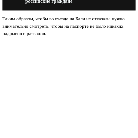
российские граждане
Таким образом, чтобы во въезде на Бали не отказали, нужно
внимательно смотреть, чтобы на паспорте не было никаких
надрывов и разводов.
Новое на сайте
Интерьер
Отделка квартиры под ключ: современный подх
созданию комфортного пространства