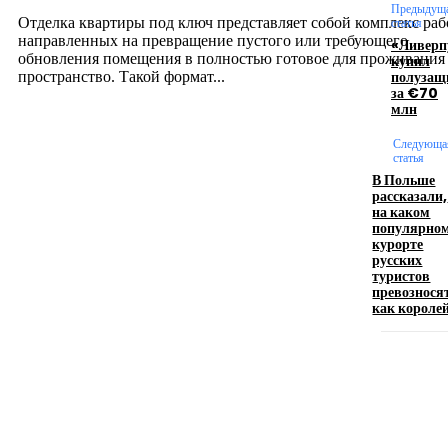
12.07.2026
Предыдущ
Отделка квартиры под ключ представляет собой комплекс раб
статья
направленных на превращение пустого или требующего
«Ливерп
обновления помещения в полностью готовое для проживания
купил
полузащ
пространство. Такой формат...
за €70
млн
Производство полиэтиленовых пакетов с
Следующа
логотипом: эффективный инструмент бренда
статья
В Польше
рассказали,
17.06.2026
на каком
популярно
курорте
русских
Девушка в бокале: легендарный номер бурлеска
туристов
искусство эффектного представления
превознося
как короле
11.06.2026