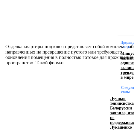
Интерьер
Отделка квартиры под ключ: современный подх
созданию комфортного пространства
12.07.2026
Предыд
Отделка квартиры под ключ представляет собой комплекс раб
статья
направленных на превращение пустого или требующего
Мишус
обновления помещения в полностью готовое для проживания
назвал
один и
пространство. Такой формат...
главн
трендо
в мире
Производство полиэтиленовых пакетов с
логотипом: эффективный инструмент бренда
Следую
статья
Лучшая
17.06.2026
теннисистка
Белоруссии
заявила, чт
не
Девушка в бокале: легендарный номер бурлеска
поддержива
искусство эффектного представления
Лукашенко