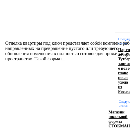
Интерьер
Отделка квартиры под ключ: современный подх
созданию комфортного пространства
12.07.2026
Предыд
Отделка квартиры под ключ представляет собой комплекс раб
статья
направленных на превращение пустого или требующего
Партн
обновления помещения в полностью готовое для проживания
дочер
Тутбе
пространство. Такой формат...
заяви
о нов
главе
Производство полиэтиленовых пакетов с
после
ухода
логотипом: эффективный инструмент бренда
из
Росси
17.06.2026
Следу
статья
Магазин
Девушка в бокале: легендарный номер бурлеска
школьной
искусство эффектного представления
формы
СТОКМА
11.06.2026