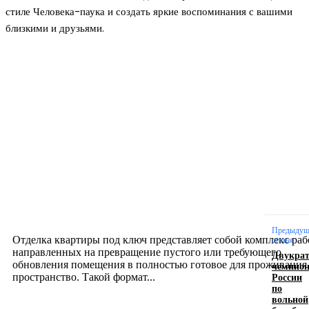
стиле Человека-паука и создать яркие воспоминания с вашими
близкими и друзьями.
Новое на сайте
Интерьер
Отделка квартиры под ключ: современный подх
созданию комфортного пространства
12.07.2026
Предыдущ
Отделка квартиры под ключ представляет собой комплекс раб
статья
направленных на превращение пустого или требующего
Двукра
обновления помещения в полностью готовое для проживания
чемпио
России
пространство. Такой формат...
по
вольной