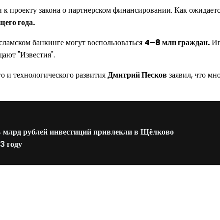
и к проекту закона о партнерском финансировании. Как ожидае
щего года.
сламском банкинге могут воспользоваться
4–8 млн граждан.
Ип
ают "Известия".
о и технологического развития
Дмитрий Песков
заявил, что мн
 4 млрд рублей инвестиций привлекли в Щёлково
3 году