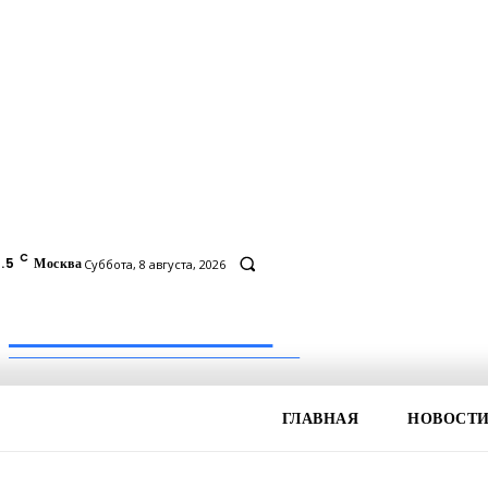
C
.5
Москва
Суббота, 8 августа, 2026
Inform-71.ru
ПРОФЕССИОНАЛЬНЫЕ НОВОСТИ
ГЛАВНАЯ
НОВОСТ