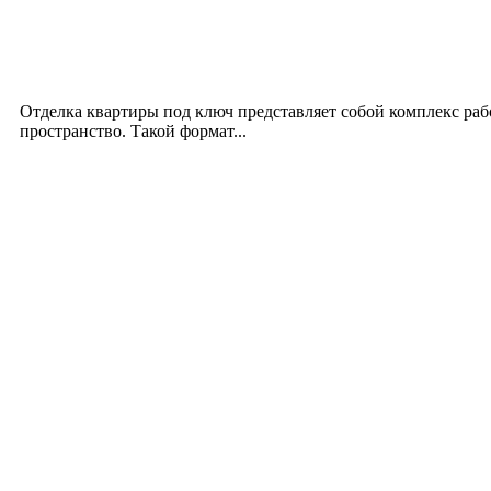
Интерьер
Отделка квартиры под ключ: современный подх
12.07.2026
Отделка квартиры под ключ представляет собой комплекс ра
пространство. Такой формат...
Производство полиэтиленовых пакетов с логоти
17.06.2026
Девушка в бокале: легендарный номер бурлеска 
11.06.2026