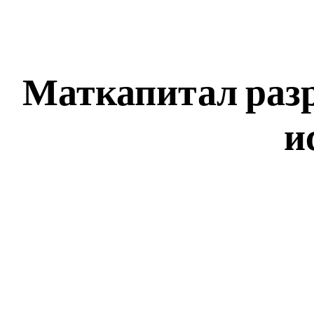
Маткапитал разр
и