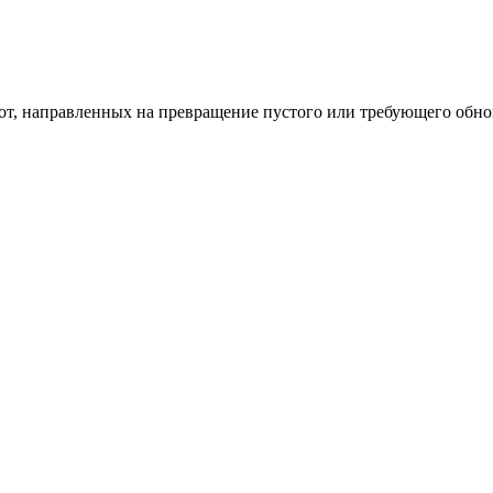
од к созданию комфортного пространства
бот, направленных на превращение пустого или требующего обн
пом: эффективный инструмент бренда
и искусство эффектного представления