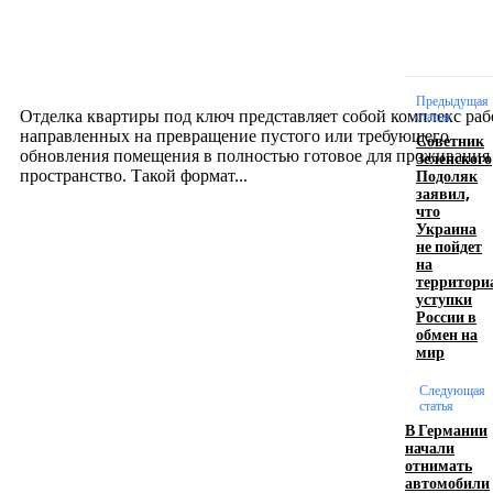
Отделка квартиры под ключ: современный подх
созданию комфортного пространства
12.07.2026
Предыдущая
Отделка квартиры под ключ представляет собой комплекс раб
статья
направленных на превращение пустого или требующего
Советник
обновления помещения в полностью готовое для проживания
Зеленского
Подоляк
пространство. Такой формат...
заявил,
что
Украина
Производство полиэтиленовых пакетов с
не пойдет
на
логотипом: эффективный инструмент бренда
территори
уступки
17.06.2026
России в
обмен на
мир
Девушка в бокале: легендарный номер бурлеска
Следующая
искусство эффектного представления
статья
В Германии
11.06.2026
начали
отнимать
автомобили