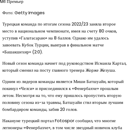
Фото: Getty Images
Турецкая команда по итогам сезона 2022/23 заняла второе
место в национальном чемпионате, имея на счету 80 очков,
уступив «Галатасараю» на 8 баллов. Однако им удалось
завоевать Кубок Турции, выиграв в финальном матче
«Башакшехир» (2:0).
Новый сезон команда начнет под руководством Исмаила Картал,
который сменил на посту главного тренера Жорже Жезуша.
Одним из лидеров команды является Миши Батшуайи, который
покинул «Челси» и присоединился к «Фенербахче» прошлым
летом. Несмотря на то, что ему пришлось пропустить вторую
половину сезона из-за травмы, Батшуайи ствл вторым лучшим
бомбардиром команды, забив 20 голов.
Накануне турецкий портал Fotospor сообщил, что многие
легионеры «Фенербахче», в том числе звездный новичок клуба