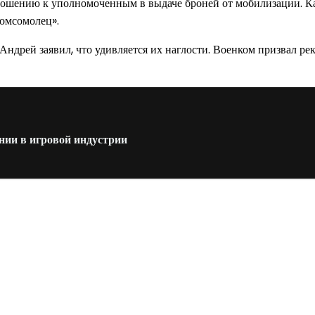
ношению к уполномоченным в выдаче броней от мобилизации. Ка
Комсомолец».
дрей заявил, что удивляется их наглости. Военком призвал рек
нии в игровой индустрии
од к созданию комфортного пространства