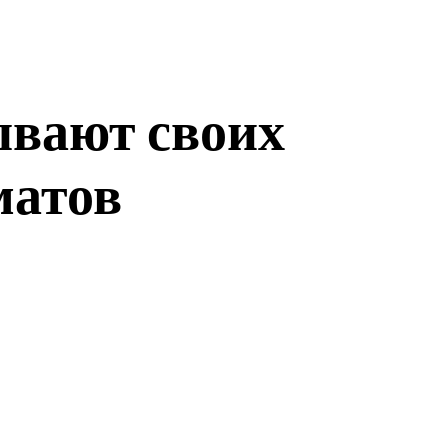
ывают своих
матов