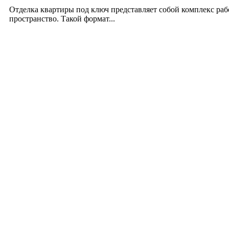
12.07.2026
Отделка квартиры под ключ представляет собой комплекс ра
пространство. Такой формат...
Производство полиэтиленовых пакетов с логоти
17.06.2026
Девушка в бокале: легендарный номер бурлеска 
11.06.2026