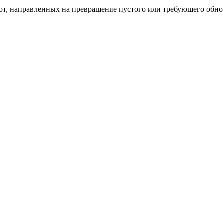
бот, направленных на превращение пустого или требующего обн
пом: эффективный инструмент бренда
и искусство эффектного представления