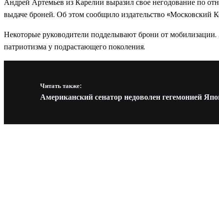
Андрей Артемьев из Карелии выразил свое негодование по от
выдаче броней. Об этом сообщило издательство «Московский 
Некоторые руководители подделывают брони от мобилизации. Ан
патриотизма у подрастающего поколения.
Читать также:
Американский сенатор недоволен гегемонией Япо
Новое на сайте
Интерьер
Отделка квартиры под ключ: современный подх