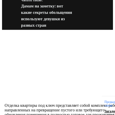
Читать также:
Дамам на заметку: вот
какие секреты обольщения
используют девушки из
разных стран
Новое на сайте
Интерьер
Отделка квартиры под ключ: современный подх
созданию комфортного пространства
12.07.2026
Предыд
Отделка квартиры под ключ представляет собой комплекс раб
статья
направленных на превращение пустого или требующего
Загад
обновления помещения в полностью готовое для проживания