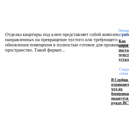
Интерьер
Отделка квартиры под ключ: современный подх
созданию комфортного пространства
12.07.2026
Преды
Отделка квартиры под ключ представляет собой комплекс раб
статья
направленных на превращение пустого или требующего
Как
обновления помещения в полностью готовое для проживания
перес
пост
пространство. Такой формат...
чувс
устал
Производство полиэтиленовых пакетов с
Следу
логотипом: эффективный инструмент бренда
статья
В Сербии
отрицают
17.06.2026
что их
боеприпа
окажутся
руках ВС
Девушка в бокале: легендарный номер бурлеска
искусство эффектного представления
11.06.2026