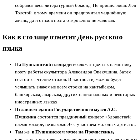
собрался весь литературный бомонд. Не пришёл лишь Лев
Толстой: к тому времени он предпочитал уединённую
жизнь, да и стихов поэта откровенно не жаловал.
Как в столице отметят День русского
языка
На Пушкинской площади
возложат цветы к памятнику
поэту работы скульптора Александра Опекушина. Затем
состоится чтение стихов. В частности, можно будет
услышать знакомые всем строки на хантыйском,
башкирском, аварском, других национальных и некоторых
иностранных языках.
В главном здании Государственного музея А.С.
Пушкина
состоится праздничный концерт «Здравствуй,
племя младое, незнакомое!» с участием молодых артистов.
Там же,
в Пушкинском музее на Пречистенке,
представят выставку, посвящённую детству отечественных