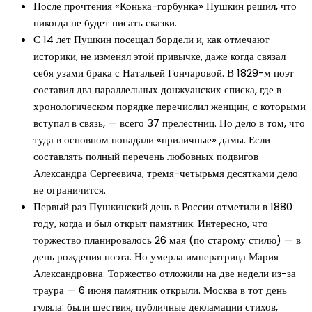
После прочтения «Конька-горбунка» Пушкин решил, что
никогда не будет писать сказки.
С 14 лет Пушкин посещал бордели и, как отмечают
историки, не изменял этой привычке, даже когда связал
себя узами брака с Натальей Гончаровой. В 1829-м поэт
составил два параллельных донжуанских списка, где в
хронологическом порядке перечислил женщин, с которыми
вступал в связь, — всего 37 прелестниц. Но дело в том, что
туда в основном попадали «приличные» дамы. Если
составлять полный перечень любовных подвигов
Александра Сергеевича, тремя-четырьмя десятками дело
не ограничится.
Первый раз Пушкинский день в России отметили в 1880
году, когда и был открыт памятник. Интересно, что
торжество планировалось 26 мая (по старому стилю) — в
день рождения поэта. Но умерла императрица Мария
Александровна. Торжество отложили на две недели из-за
траура — 6 июня памятник открыли. Москва в тот день
гуляла: были шествия, публичные декламации стихов,