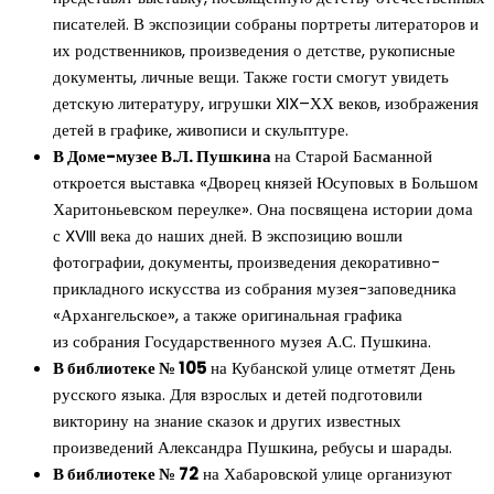
писателей. В экспозиции собраны портреты литераторов и
их родственников, произведения о детстве, рукописные
документы, личные вещи. Также гости смогут увидеть
детскую литературу, игрушки XIX–ХХ веков, изображения
детей в графике, живописи и скульптуре.
В Доме-музее В.Л. Пушкина
на Старой Басманной
откроется выставка «Дворец князей Юсуповых в Большом
Харитоньевском переулке». Она посвящена истории дома
с XVIII века до наших дней. В экспозицию вошли
фотографии, документы, произведения декоративно-
прикладного искусства из собрания музея-заповедника
«Архангельское», а также оригинальная графика
из собрания Государственного музея А.С. Пушкина.
В библиотеке № 105
на Кубанской улице отметят День
русского языка. Для взрослых и детей подготовили
викторину на знание сказок и других известных
произведений Александра Пушкина, ребусы и шарады.
В библиотеке № 72
на Хабаровской улице организуют