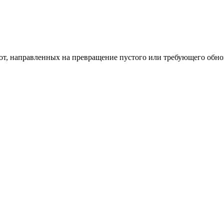
од к созданию комфортного пространства
бот, направленных на превращение пустого или требующего обн
пом: эффективный инструмент бренда
и искусство эффектного представления