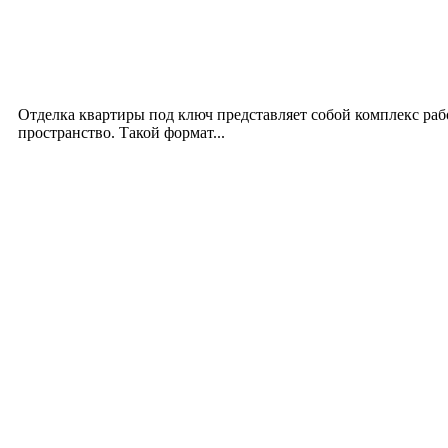
Интерьер
Отделка квартиры под ключ: современный подх
12.07.2026
Отделка квартиры под ключ представляет собой комплекс ра
пространство. Такой формат...
Производство полиэтиленовых пакетов с логоти
17.06.2026
Девушка в бокале: легендарный номер бурлеска 
11.06.2026