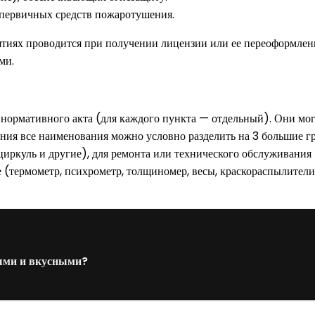
 первичных средств пожаротушения.
ятиях проводится при получении лицензии или ее переоформлен
ми.
ормативного акта (для каждого пункта — отдельный). Они могут
ния все наименования можно условно разделить на 3 большие г
циркуль и другие), для ремонта или технического обслуживания
е (термометр, психрометр, толщиномер, весы, краскораспылител
ыми и вкусными?