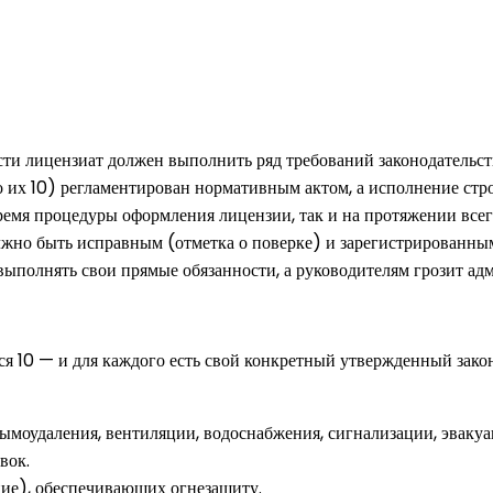
сти лицензиат должен выполнить ряд требований законодательст
их 10) регламентирован нормативным актом, а исполнение строг
время процедуры оформления лицензии, так и на протяжении вс
жно быть исправным (отметка о поверке) и зарегистрированным
ыполнять свои прямые обязанности, а руководителям грозит ад
я 10 — и для каждого есть свой конкретный утвержденный зако
моудаления, вентиляции, водоснабжения, сигнализации, эвакуа
вок.
ие), обеспечивающих огнезащиту.