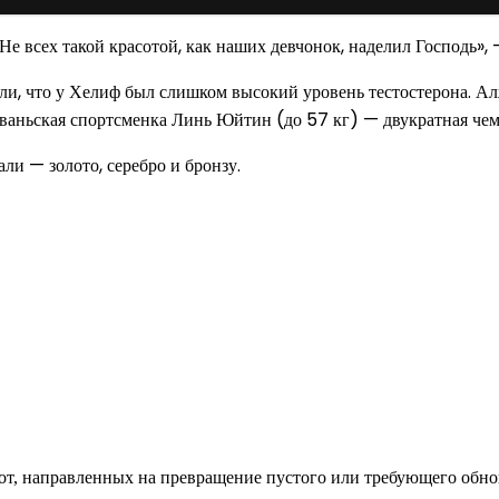
Не всех такой красотой, как наших девчонок, наделил Господь»,
, что у Хелиф был слишком высокий уровень тестостерона. Ал
йваньская спортсменка Линь Юйтин (до 57 кг) — двукратная че
и — золото, серебро и бронзу.
од к созданию комфортного пространства
бот, направленных на превращение пустого или требующего обн