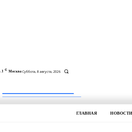
C
.1
Москва
Суббота, 8 августа, 2026
Inform-71.ru
ПРОФЕССИОНАЛЬНЫЕ НОВОСТИ
ГЛАВНАЯ
НОВОСТ