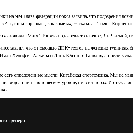
нки на ЧМ Глава федерации бокса заявила, что подозрения возн
 «А тут она ворвалась, как комета», — сказала Татьяна Кириенко
нко заявила «Матч ТВ», что подозревает китаянку Ян Чэнъюй, 
анее заявил, что с помощью ДНК-тестов на женских турнирах 
к, Иман Хелиф из Алжира и Линь Юйтин с Тайваня, лишили медал
ас есть определенные мысли. Китайская спортсменка. Мы не мед
ая не видели ни на юношеском уровне, ни в юниорах. И откуда о
нко.
ого тренера