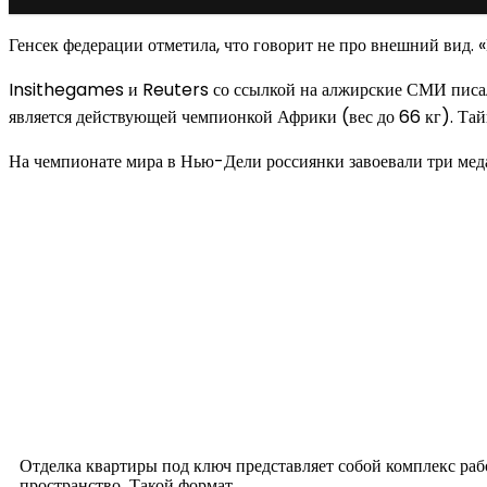
Генсек федерации отметила, что говорит не про внешний вид. «
Insithegames и Reuters со ссылкой на алжирские СМИ писали
является действующей чемпионкой Африки (вес до 66 кг). Та
На чемпионате мира в Нью-Дели россиянки завоевали три медал
Новое на сайте
Интерьер
Отделка квартиры под ключ: современный подх
12.07.2026
Отделка квартиры под ключ представляет собой комплекс ра
пространство. Такой формат...