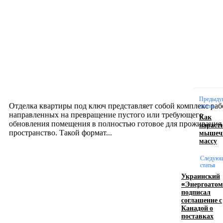
Новое на сайте
Интерьер
Отделка квартиры под ключ: современный подх
созданию комфортного пространства
12.07.2026
Предыду
Отделка квартиры под ключ представляет собой комплекс раб
статья
направленных на превращение пустого или требующего
Как
обновления помещения в полностью готовое для проживания
нараст
мышеч
пространство. Такой формат...
массу
Следую
Производство полиэтиленовых пакетов с
статья
логотипом: эффективный инструмент бренда
Украинский
«Энергоато
подписал
17.06.2026
соглашение с
Канадой о
поставках