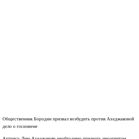
Общественник Бородин призвал возбудить против Ахеджаковой
дело о госизмене
Актрису Лию Ахеджакову необходимо признать иноагентом,